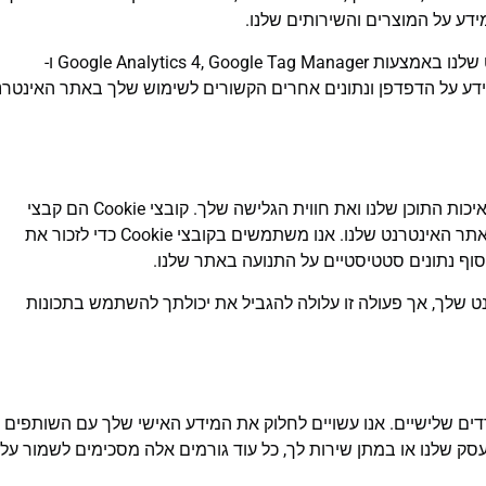
ידע על המוצרים והשירותים שלנו.
אנו עשויים גם לאסוף מידע על השימוש שלך באתר האינטרנט שלנו באמצעות Google Analytics 4, Google Tag Manager ו-
Fa. מידע זה עשוי לכלול את כתובת ה-IP שלך, מידע על הדפדפן ונתונים אחרים הקשורים לשימוש שלך באתר האינט
האתר שלנו משתמש בקובצי Cookie כדי לעזור לנו לשפר את איכות התוכן שלנו ואת חווית הגלישה שלך. קובצי Cookie הם קבצי
נתונים קטנים המאוחסנים במכשיר שלך כאשר אתה מבקר באתר האינטרנט שלנו. אנו משתמשים בקובצי Cookie כדי לזכור את
סוף נתונים סטטיסטיים על התנועה באתר שלנו.
גדרות דפדפן האינטרנט שלך, אך פעולה זו עלולה להגביל את יכולתך להשתמש בתכונות
דים שלישיים. אנו עשויים לחלוק את המידע האישי שלך עם השותפים
סק שלנו או במתן שירות לך, כל עוד גורמים אלה מסכימים לשמור על