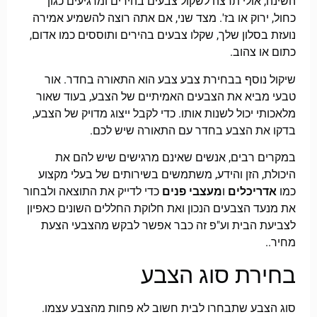
השינה, אולי תרצה לשקול צבעים בהירים ומרגיעים כגון
כחול, ירוק או בז'. מצד שני, אם אתה רוצה להשמיע אמירה
נועזת בסלון שלך, שקלו צבעים בהירים ותוססים כמו אדום,
כתום או צהוב.
שיקול נוסף בבחירת צבע צבע הוא התאורה בחדר. אור
טבעי מביא את הצבעים האמיתיים של הצבע, בעוד שאור
מלאכותי יכול לשנות אותו. כדי לקבל ייצוג מדויק של הצבע,
בדקו את הצבע בחדר עם התאורה שיש לכם.
במקרים רבים, אנשים שאינם מרגישים שיש להם את
היכולת, הזן והידע, משתמשים בשירותים של בעלי מקצוע
כמו
אדריכלים
ו
מעצבי פנים
כדי לדייק את התוצאה ולבחור
את מנעד הצבעים הנכון ואת חלוקת החללים השונים כאפיון
לצביעת הבית וע"פ זה כבר אפשר לבקש מהצבעי הצעת
מחיר..
בחירת סוג הצבע
סוג הצבע שתבחרו לבית חשוב לא פחות מהצבע עצמו.