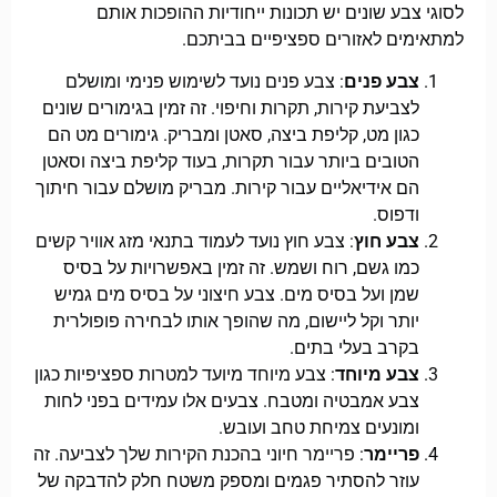
לסוגי צבע שונים יש תכונות ייחודיות ההופכות אותם
למתאימים לאזורים ספציפיים בביתכם.
צבע פנים
: צבע פנים נועד לשימוש פנימי ומושלם
לצביעת קירות, תקרות וחיפוי. זה זמין בגימורים שונים
כגון מט, קליפת ביצה, סאטן ומבריק. גימורים מט הם
הטובים ביותר עבור תקרות, בעוד קליפת ביצה וסאטן
הם אידיאליים עבור קירות. מבריק מושלם עבור חיתוך
ודפוס.
צבע חוץ
: צבע חוץ נועד לעמוד בתנאי מזג אוויר קשים
כמו גשם, רוח ושמש. זה זמין באפשרויות על בסיס
שמן ועל בסיס מים. צבע חיצוני על בסיס מים גמיש
יותר וקל ליישום, מה שהופך אותו לבחירה פופולרית
בקרב בעלי בתים.
צבע מיוחד
: צבע מיוחד מיועד למטרות ספציפיות כגון
צבע אמבטיה ומטבח. צבעים אלו עמידים בפני לחות
ומונעים צמיחת טחב ועובש.
פריימר
: פריימר חיוני בהכנת הקירות שלך לצביעה. זה
עוזר להסתיר פגמים ומספק משטח חלק להדבקה של